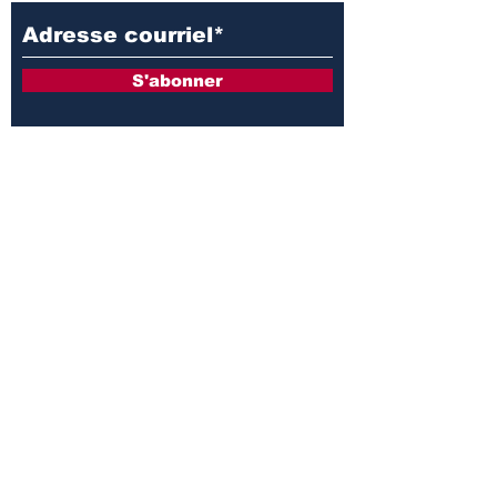
S'abonner
© 2026 par Mélissa Moffette - COOP Le Chez-Nous.
Coopérative de solidarité
Le Chez-Nous du Communautaire des
Moulins
Adresse : 2500, boulevard de Mascouche
Mascouche (Québec) J7K 0H5
Téléphone :
450 966-9513
Courriel :
direction@le-chez-nous.org
Web :
www.le-chez-nous.org