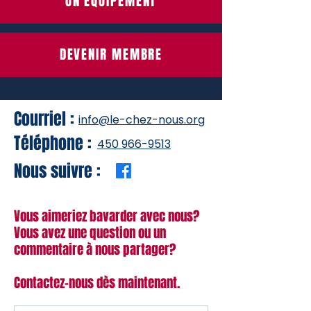
UN ÉQUIPEMENT
DEVENIR MEMBRE
Courriel :
info@le-chez-nous.org
Téléphone :
450 966-9513
Nous suivre :
Vous aimeriez bavarder avec nous?
Vous avez une question ou un
commentaire à nous partager?
Contactez-nous dès maintenant.